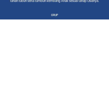
tahan tubuh serta tumbuh kembang Anak sesuai tahap Usianya.
GRUP
KALBE Nutrisionalis
Morinaga Soya
Nutrive Benecol
Diva
Entrasol
Prenagen
Milna
Zee
Diabetasol