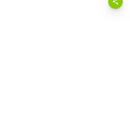
Susu Morinaga Chil*Go!, susu dengan perpaduan nutrisi berkualitas,
serat pangan, berbagai vitamin dan mineral untuk mendukung daya
tahan tubuh serta tumbuh kembang Anak sesuai tahap Usianya.
GRUP
KALBE Nutrisionalis
Morinaga Soya