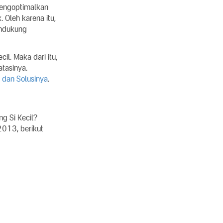
mengoptimalkan
 Oleh karena itu,
endukung
l. Maka dari itu,
tasinya.
dan Solusinya
.
g Si Kecil?
2013, berikut