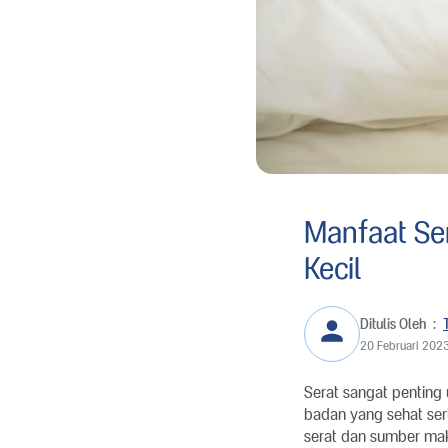
Manfaat Se
Kecil
Ditulis Oleh
:
20 Februari 202
Serat sangat penting
badan yang sehat sert
serat dan sumber mak