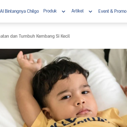
Produk
Artikel
AI Bintangnya Chilgo
Event & Promo
Morinaga Chil*Go! 1+
Nutrisi
hatan dan Tumbuh Kembang Si Kecil
Morinaga Chil*Go! 3+
Tumbuh Kembang
Morinaga Chil*Go! Susu Cair Steril
Stimulasi
Ramadan
Resep Enak Bernutrisi
Chil*Go! Rewards Club