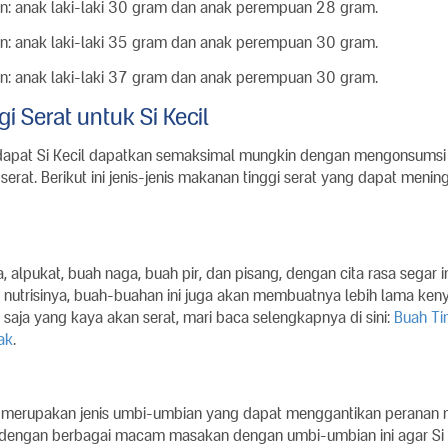
n: anak laki-laki 30 gram dan anak perempuan 28 gram.
n: anak laki-laki 35 gram dan anak perempuan 30 gram.
n: anak laki-laki 37 gram dan anak perempuan 30 gram.
 Serat untuk Si Kecil
dapat Si Kecil dapatkan semaksimal mungkin dengan mengonsums
rat. Berikut ini jenis-jenis makanan tinggi serat yang dapat meni
 alpukat, buah naga, buah pir, dan pisang, dengan cita rasa segar i
na nutrisinya, buah-buahan ini juga akan membuatnya lebih lama ken
saja yang kaya akan serat, mari baca selengkapnya di sini:
Buah Ti
ak
.
g merupakan jenis umbi-umbian yang dapat menggantikan peranan nas
 dengan berbagai macam masakan dengan umbi-umbian ini agar Si K