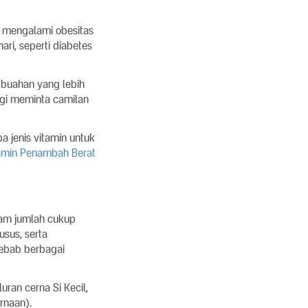
h mengalami obesitas
ri, seperti diabetes
-buahan yang lebih
agi meminta camilan
 jenis vitamin untuk
tamin Penambah Berat
am jumlah cukup
sus, serta
yebab berbagai
ran cerna Si Kecil,
rnaan).