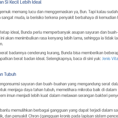
 Si Kecil Lebih Ideal
at gemuk memang lucu dan menggemaskan ya, Bun. Tapi kalau suda
 sangat muda, ia berisiko terkena penyakit berbahaya di kemudian ha
.
 tetap ideal, Bunda perlu memperbanyak asupan sayuran dan buah
 ini akan menimbulkan rasa kenyang lebih lama, sehingga ia tidak l
an.
 berat badannya cenderung kurang, Bunda bisa memberikan beberapa
kan berat badan ideal. Selengkapnya, baca di sini yuk:
Jenis Vi
an Tubuh
engonsumsi sayuran dan buah-buahan yang mengandung serat dal
tuk menjaga daya tahan tubuh, memelihara mikroba baik di dalam u
tem imun menjadi lebih kuat dalam melawan serangan bakteri pen
mbantu memulihkan berbagai gangguan yang dapat terjadi dalam salu
 kolik, dan penyakit Chron (gangguan kronis pada lapisan sistem pence