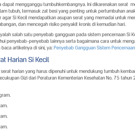
ga dapat mengganggu tumbuhkembangnya. Ini dikarenakan serat 
lam tubuh, termasuk zat besi yang penting untuk pertumbuhan anak.
r agar Si Kecil mendapatkan asupan serat yang memadai untuk m
angan, dan mencegah risiko penyakit kronis di kemudian hari.
yalah salah satu penyebab gangguan pada sistem pencernaan Si Keci
hui penyebab-penyebab lainnya serta bagaimana cara untuk menga
baca artikelnya di sini, ya:
Penyebab Gangguan Sistem Pencernaan 
t Harian Si Kecil
 serat harian yang harus dipenuhi untuk mendukung tumbuh kemban
cukupan Gizi dari Peraturan Kementerian Kesehatan No. 75 tahun 
gram.
ram.
ram.
ram.