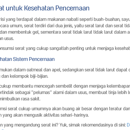
t untuk Kesehatan Pencernaan
trisi yang terdapat dalam makanan nabati seperti buah-buahan, sayura
a umum, serat terdiri dari dua jenis, yaitu serat larut dan serat tida
 dan membentuk gel, sementara serat tidak larut tidak larut dalam
n usus.
 konsumsi serat yang cukup sangatlah penting untuk menjaga keseh
hatan Sistem Pencernaan
temukan dalam oatmeal dan apel, sedangkan serat tidak larut dapat 
 dan kelompok biji-bijian.
 cukup membantu mencegah sembelit dengan menjaga kelembapan d
ertindak sebagai "pelumas" alami dalam usus, membuat tinja lebih
nimbulkan rasa sakit.
si serat cukup umumnya akan buang air besar dengan teratur da
yang akan mengusik aktivitas sehari-harinya.
n yang mengandung serat ini? Yuk, simak rekomendasinya di sini:
D