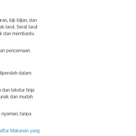
n, biji-bijian, dan
k larut. Serat larut
 air dan membantu
atan pencernaan.
diperoleh dalam
an tekstur tinja
 lunak dan mudah
n nyaman, tanpa
aftar Makanan yang