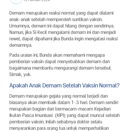
Demam merupakan reaksi normal yang dapat dialami
anak-anak setelah memperoleh suntikan vaksin.
Umumnya, demam ini dapat hilang dengan sendirinya.
Namun, jika Si Kecil mengalami demam ini dan menjadi
rewel, dapat dipahami jika Bunda ingin mengatasi reaksi
demamnya.
Pada uraian ini, Bunda akan memahami mengapa
pemberian vaksin dapat menyebabkan demam dan
bagaimana membantu mengurangi demam tersebut.
Simak, yuk.
Apakah Anak Demam Setelah Vaksin Normal?
Demam merupakan gejala yang normal terjadi dan
biasanya akan membaik dalam 1-3 hari. Demam sendiri
merupakan bagian dari bermacam-macam Kejadian
Ikutan Pasca Imunisasi (KIPI) yang dapat muncul setelah
pemberian vaksin. Inilah sebabnya dokter selalu
menyarankan para orang tua untuk memperhatikan