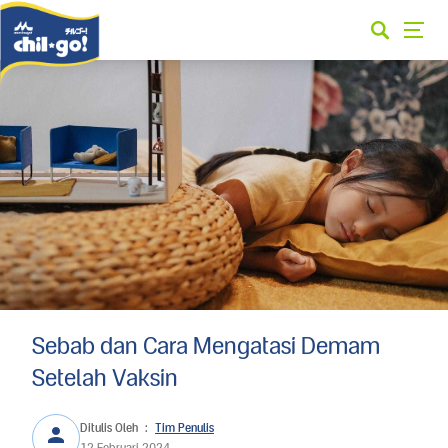
Sebab dan Cara Mengatasi Demam
Setelah Vaksin
Ditulis Oleh
:
Tim Penulis
12 Februari 2024