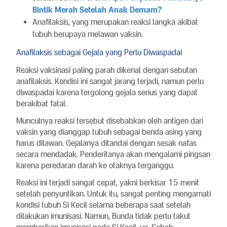
Bintik Merah Setelah Anak Demam?
Anafilaksis, yang merupakan reaksi langka akibat
tubuh berupaya melawan vaksin.
Anafilaksis sebagai Gejala yang Perlu Diwaspadai
Reaksi vaksinasi paling parah dikenal dengan sebutan
anafilaksis. Kondisi ini sangat jarang terjadi, namun perlu
diwaspadai karena tergolong gejala serius yang dapat
berakibat fatal.
Munculnya reaksi tersebut disebabkan oleh antigen dari
vaksin yang dianggap tubuh sebagai benda asing yang
harus dilawan. Gejalanya ditandai dengan sesak nafas
secara mendadak. Penderitanya akan mengalami pingsan
karena peredaran darah ke otaknya terganggu.
Reaksi ini terjadi sangat cepat, yakni berkisar 15 menit
setelah penyuntikan. Untuk itu, sangat penting mengamati
kondisi tubuh Si Kecil selama beberapa saat setelah
dilakukan imunisasi. Namun, Bunda tidak perlu takut