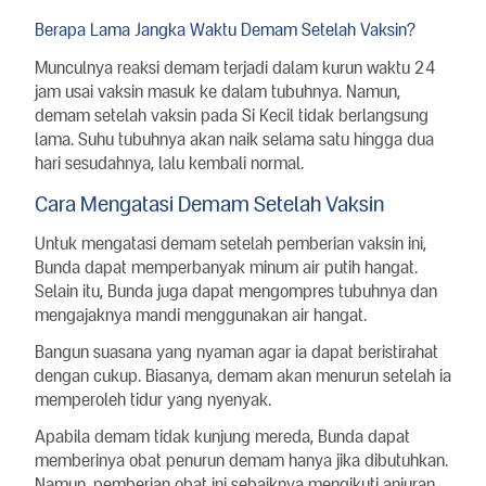
Berapa Lama Jangka Waktu Demam Setelah Vaksin?
Munculnya reaksi demam terjadi dalam kurun waktu 24
jam usai vaksin masuk ke dalam tubuhnya. Namun,
demam setelah vaksin pada Si Kecil tidak berlangsung
lama. Suhu tubuhnya akan naik selama satu hingga dua
hari sesudahnya, lalu kembali normal.
Cara Mengatasi Demam Setelah Vaksin
Untuk mengatasi demam setelah pemberian vaksin ini,
Bunda dapat memperbanyak minum air putih hangat.
Selain itu, Bunda juga dapat mengompres tubuhnya dan
mengajaknya mandi menggunakan air hangat.
Bangun suasana yang nyaman agar ia dapat beristirahat
dengan cukup. Biasanya, demam akan menurun setelah ia
memperoleh tidur yang nyenyak.
Apabila demam tidak kunjung mereda, Bunda dapat
memberinya obat penurun demam hanya jika dibutuhkan.
Namun, pemberian obat ini sebaiknya mengikuti anjuran