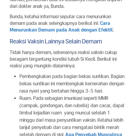
dari dokter anak ya, Bunda.
Bunda, ketahui informasi seputar cara menurunkan
demam pada anak selengkapnya berikut ini:
Cara
Menurunkan Demam pada Anak dengan Efektif
.
Reaksi Vaksin Lainnya Selain Demam
Tidak hanya demam, sebenarnya reaksi vaksin cukup
beragam tergantung kondisi tubuh Si Kecil. Berikut ini
reaksi yang mungkin dialaminya:
Pembengkakan pada bagian bekas suntikan. Bagian
bekas suntikan ini membengkak kemerahan dengan
rasa nyeri yang bertahan hingga 3-5 hari.
Ruam. Pada sebagian imunisasi seperti MMR
(campak, gondongan, dan rubella) dan cacar, dapat
timbul kejadian ruam yang muncul setelah 1
minggu dari masa penyuntikan vaksin.
Ketahui lebih
lanjut penyebab dan cara mengatasi bintik merah
setelah demam di sini:
Apa Penyebab Munculnya