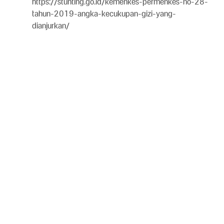
https://stunting.go.id/kemenkes-permenkes-no-28-
tahun-2019-angka-kecukupan-gizi-yang-
dianjurkan/