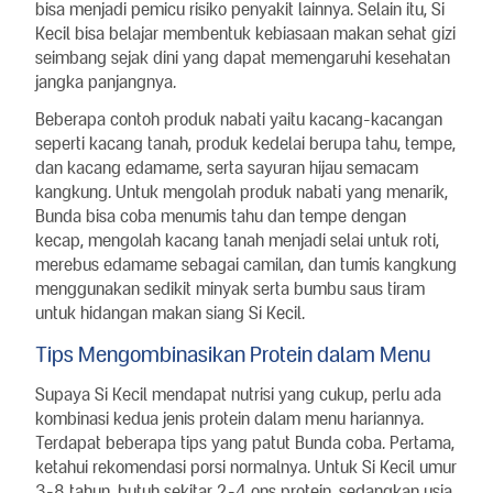
bisa menjadi pemicu risiko penyakit lainnya. Selain itu, Si
Kecil bisa belajar membentuk kebiasaan makan sehat gizi
seimbang sejak dini yang dapat memengaruhi kesehatan
jangka panjangnya.
Beberapa contoh produk nabati yaitu kacang-kacangan
seperti kacang tanah, produk kedelai berupa tahu, tempe,
dan kacang edamame, serta sayuran hijau semacam
kangkung. Untuk mengolah produk nabati yang menarik,
Bunda bisa coba menumis tahu dan tempe dengan
kecap, mengolah kacang tanah menjadi selai untuk roti,
merebus edamame sebagai camilan, dan tumis kangkung
menggunakan sedikit minyak serta bumbu saus tiram
untuk hidangan makan siang Si Kecil.
Tips Mengombinasikan Protein dalam Menu
Supaya Si Kecil mendapat nutrisi yang cukup, perlu ada
kombinasi kedua jenis protein dalam menu hariannya.
Terdapat beberapa tips yang patut Bunda coba. Pertama,
ketahui rekomendasi porsi normalnya. Untuk Si Kecil umur
3-8 tahun, butuh sekitar 2-4 ons protein, sedangkan usia