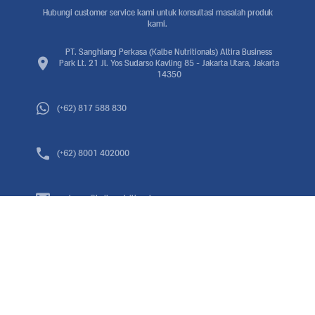
Hubungi customer service kami untuk konsultasi masalah produk
kami.
PT. Sanghiang Perkasa (Kalbe Nutritionals) Altira Business
Park Lt. 21 Jl. Yos Sudarso Kavling 85 - Jakarta Utara, Jakarta
14350
(+62) 817 588 830
(+62) 8001 402000
customer@kalbenutritionals.com
IKUTI KAMI
2026 © Allrights reserved by Morinaga.