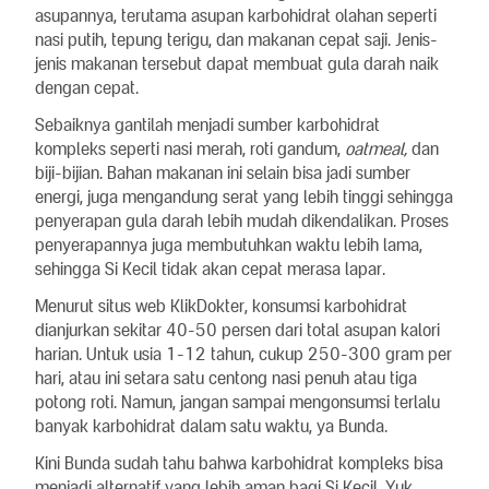
asupannya, terutama asupan karbohidrat olahan seperti
nasi putih, tepung terigu, dan makanan cepat saji. Jenis-
jenis makanan tersebut dapat membuat gula darah naik
dengan cepat.
Sebaiknya gantilah menjadi sumber karbohidrat
kompleks seperti nasi merah, roti gandum,
oatmeal,
dan
biji-bijian. Bahan makanan ini selain bisa jadi sumber
energi, juga mengandung serat yang lebih tinggi sehingga
penyerapan gula darah lebih mudah dikendalikan. Proses
penyerapannya juga membutuhkan waktu lebih lama,
sehingga Si Kecil tidak akan cepat merasa lapar.
Menurut situs web KlikDokter, konsumsi karbohidrat
dianjurkan sekitar 40-50 persen dari total asupan kalori
harian. Untuk usia 1-12 tahun, cukup 250-300 gram per
hari, atau ini setara satu centong nasi penuh atau tiga
potong roti. Namun, jangan sampai mengonsumsi terlalu
banyak karbohidrat dalam satu waktu, ya Bunda.
Kini Bunda sudah tahu bahwa karbohidrat kompleks bisa
menjadi alternatif yang lebih aman bagi Si Kecil. Yuk,