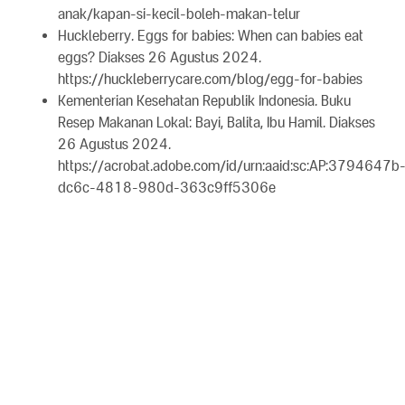
anak/kapan-si-kecil-boleh-makan-telur
Huckleberry. Eggs for babies: When can babies eat
eggs? Diakses 26 Agustus 2024.
https://huckleberrycare.com/blog/egg-for-babies
Kementerian Kesehatan Republik Indonesia. Buku
Resep Makanan Lokal: Bayi, Balita, Ibu Hamil. Diakses
26 Agustus 2024.
https://acrobat.adobe.com/id/urn:aaid:sc:AP:3794647b
dc6c-4818-980d-363c9ff5306e