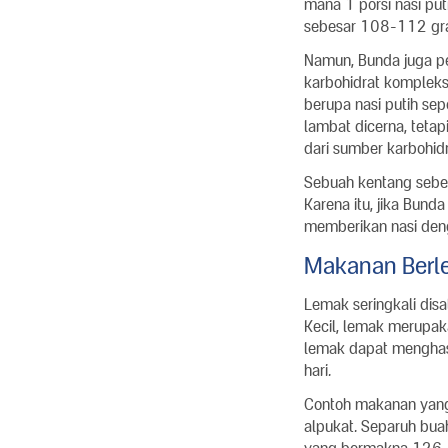
mana 1 porsi nasi p
sebesar 108-112 gra
Namun, Bunda juga pe
karbohidrat kompleks
berupa nasi putih sep
lambat dicerna, teta
dari sumber karbohidr
Sebuah kentang sebe
Karena itu, jika Bun
memberikan nasi deng
Makanan Berl
Lemak seringkali disa
Kecil, lemak merupaka
lemak dapat menghasil
hari.
Contoh makanan yang 
alpukat. Separuh b