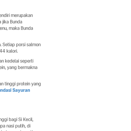
endiri merupakan
a jika Bunda
enu, maka Bunda
. Setiap porsi salmon
4 kalori.
n kedelai seperti
ein, yang bermakna
n tinggi protein yang
ndasi Sayuran
gi bagi Si Kecil,
a nasi putih, di