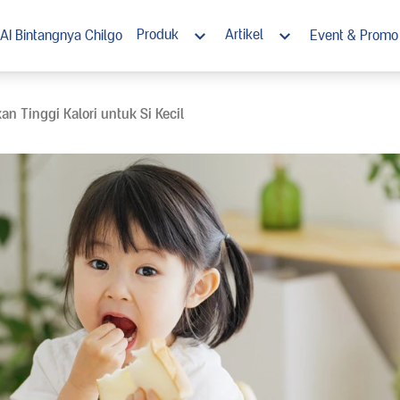
Produk
Artikel
AI Bintangnya Chilgo
Event & Promo
Morinaga Chil*Go! 1+
Nutrisi
 Tinggi Kalori untuk Si Kecil
Morinaga Chil*Go! 3+
Tumbuh Kembang
Morinaga Chil*Go! Susu Cair Steril
Stimulasi
Ramadan
Resep Enak Bernutrisi
Chil*Go! Rewards Club