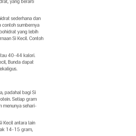
at, yang berarti
idrat sederhana dan
an contoh sumbernya
bohidrat yang lebih
naan Si Kecil. Contoh
tau 40-44 kalori.
cil, Bunda dapat
ekaligus.
a, padahal bagi Si
otein. Setiap gram
am menunya sehari-
Kecil antara lain
yak 14-15 gram,