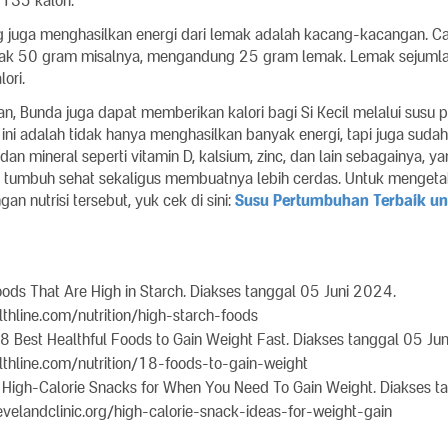
35 kalori.
 juga menghasilkan energi dari lemak adalah kacang-kacangan. Ca
ak 50 gram misalnya, mengandung 25 gram lemak. Lemak sejumlah
ori.
an, Bunda juga dapat memberikan kalori bagi Si Kecil melalui susu
ini adalah tidak hanya menghasilkan banyak energi, tapi juga sudah
an mineral seperti vitamin D, kalsium, zinc, dan lain sebagainya,
tumbuh sehat sekaligus membuatnya lebih cerdas. Untuk mengeta
n nutrisi tersebut, yuk cek di sini:
Susu Pertumbuhan Terbaik un
oods That Are High in Starch. Diakses tanggal 05 Juni 2024.
thline.com/nutrition/high-starch-foods
18 Best Healthful Foods to Gain Weight Fast. Diakses tanggal 05 Ju
thline.com/nutrition/18-foods-to-gain-weight
. High-Calorie Snacks for When You Need To Gain Weight. Diakses t
levelandclinic.org/high-calorie-snack-ideas-for-weight-gain