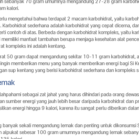
utih sebanyak 70 gram umumnya mengandung 27-28 gram karbohidr
m kalori.
rlu mengetahui bahwa terdapat 2 macam karbohidrat, yaitu karboh
. Karbohidrat sederhana adalah karbohidrat yang cepat dicerna, d
erti contoh di atas. Berbeda dengan karbohidrat kompleks, yaitu kar
pi memiliki manfaat tambahan berupa menjaga kesehatan alat pencer
at kompleks ini adalah kentang.
rat 50 gram dapat mengandung sekitar 10-11 gram karbohidrat, a
da ingin memberikan menu yang banyak memberikan energi bagi Si Ke
an sup kentang yang berisi karbohidrat sederhana dan kompleks s
emak
lahpahami sebagai zat jahat yang harus dihindari pada orang dewas
n sumber energi yang jauh lebih besar daripada karbohidrat dan pr
kan energi hingga 9 kalori, karena itu sangat perlu diberikan dal
banyak sekali mengandung lemak dan penting untuk dikonsumsi Si 
uah alpukat sebesar 100 gram umumnya mengandung lemak seban