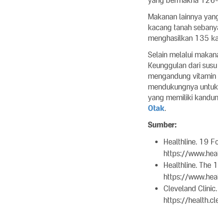
yang bermakna 126-1
Makanan lainnya yang
kacang tanah sebany
menghasilkan 135 kal
Selain melalui makan
Keunggulan dari susu 
mengandung vitamin d
mendukungnya untuk 
yang memiliki kandunga
Otak
.
Sumber:
Healthline. 19 F
https://www.heal
Healthline. The 
https://www.heal
Cleveland Clinic
https://health.c