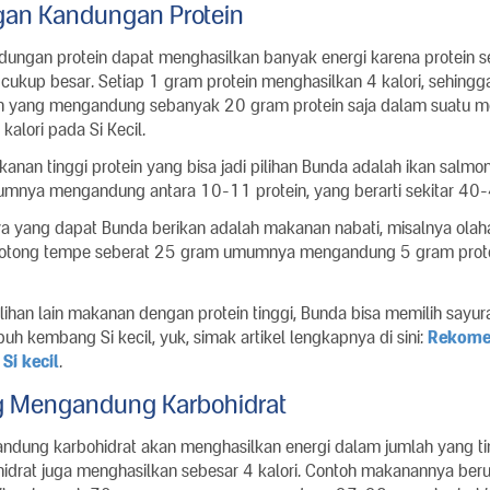
an Kandungan Protein
ngan protein dapat menghasilkan banyak energi karena protein s
 cukup besar. Setiap 1 gram protein menghasilkan 4 kalori, sehingg
 yang mengandung sebanyak 20 gram protein saja dalam suatu m
alori pada Si Kecil.
anan tinggi protein yang bisa jadi pilihan Bunda adalah ikan salmon
nya mengandung antara 10-11 protein, yang berarti sekitar 40-4
ya yang dapat Bunda berikan adalah makanan nabati, misalnya olaha
potong tempe seberat 25 gram umumnya mengandung 5 gram prot
lihan lain makanan dengan protein tinggi, Bunda bisa memilih sayura
h kembang Si kecil, yuk, simak artikel lengkapnya di sini:
Rekome
Si kecil
.
 Mengandung Karbohidrat
ung karbohidrat akan menghasilkan energi dalam jumlah yang ting
idrat juga menghasilkan sebesar 4 kalori. Contoh makanannya berup