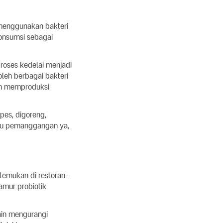
 menggunakan bakteri
konsumsi sebagai
proses kedelai menjadi
oleh berbagai bakteri
gan memproduksi
pes, digoreng,
au pemanggangan ya,
temukan di restoran-
amur probiotik
ain mengurangi