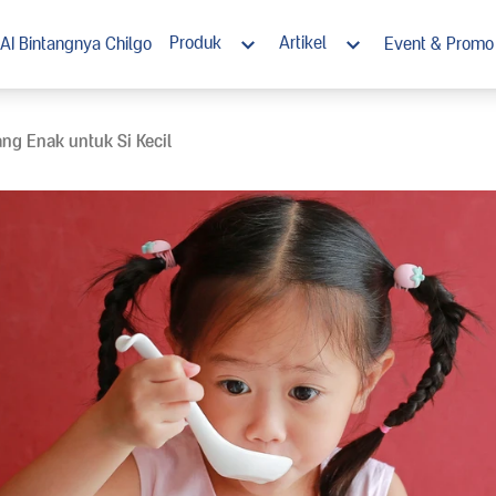
Produk
Artikel
AI Bintangnya Chilgo
Event & Promo
Morinaga Chil*Go! 1+
Nutrisi
ng Enak untuk Si Kecil
Morinaga Chil*Go! 3+
Tumbuh Kembang
Morinaga Chil*Go! Susu Cair Steril
Stimulasi
Ramadan
Resep Enak Bernutrisi
Chil*Go! Rewards Club