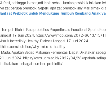
 Kecil, sehingga ia menjadi lebih sehat. Jumlah probiotik ini akan leb
 zat berupa prebiotik. Seperti apa zat prebiotik ini? Mari simak di s
anfaat Prebiotik untuk Mendukung Tumbuh Kembang Anak ya
Tempeh Rich in Paraprobiotics Properties as Functional Sports Food
s tanggal 17 Juni 2024. https://www.mdpi.com/2072-6643/15
Miso is Incredibly Healthy. Diakses tanggal 17 Juni 2024.
thline.com/nutrition/why-miso-is-healthy
ah Mada. Apakah Setiap Makanan Fermentasi Dapat Dikatakan sebag
 21 Juni 2024. https://cfns.ugm.ac.id/2022/04/28/apakah-seti
t-dikatakan-sebagai-sumber-probiotik/