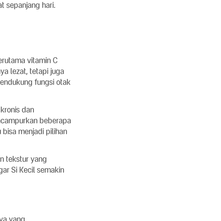
at sepanjang hari.
terutama vitamin C
a lezat, tetapi juga
endukung fungsi otak
 kronis dan
encampurkan beberapa
 bisa menjadi pilihan
n tekstur yang
gar Si Kecil semakin
nya yang