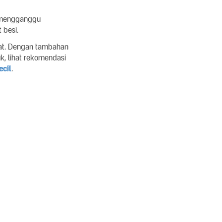
t mengganggu
 besi.
at. Dengan tambahan
k, lihat rekomendasi
cil
.