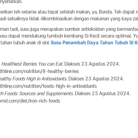
nyehatkan.
rikan teh selama atau tepat setelah makan, ya, Bunda. Teh dapa
 jadi sebaiknya tidak dikombinasikan dengan makanan yang kaya zat
man tadi, susu juga merupakan sumber antioksidan yang bermanfa
 susu dapat mendukung tumbuh kembang Si Kecil secara optimal. Yu
ahan tubuh anak di sini:
Susu Penambah Daya Tahan Tubuh Si Ke
 Healthiest Berries You can Eat.
Diakses 23 Agustus 2024.
thline.com/nutrition/8-healthy-berries
althy Foods High in Antioxidants.
Diakses 23 Agustus 2024.
thline.com/nutrition/foods-high-in-antioxidants
ch Foods: Sources and Supplements
. Diakses 23 Agustus 2024.
md.com/diet/iron-rich-foods