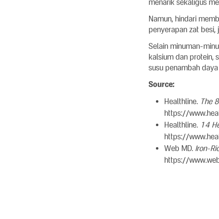
menarik sekaligus me
Namun, hindari membe
penyerapan zat besi,
Selain minuman-minu
kalsium dan protein,
susu penambah daya t
Source:
Healthline.
The 8
https://www.heal
Healthline.
14 He
https://www.heal
Web MD.
Iron-Ri
https://www.web