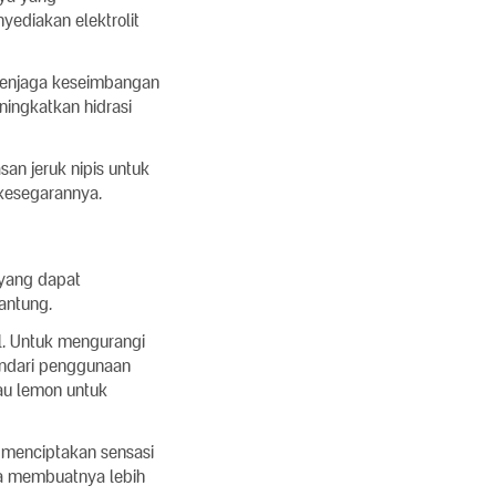
yediakan elektrolit
 menjaga keseimbangan
ningkatkan hidrasi
an jeruk nipis untuk
 kesegarannya.
 yang dapat
antung.
l. Untuk mengurangi
Hindari penggunaan
tau lemon untuk
k menciptakan sensasi
sa membuatnya lebih