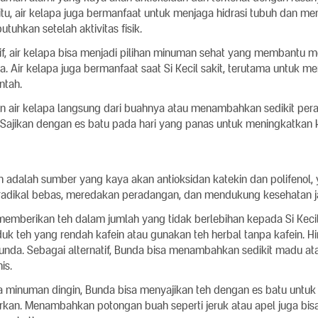
tu, air kelapa juga bermanfaat untuk menjaga hidrasi tubuh dan men
tuhkan setelah aktivitas fisik.
ktif, air kelapa bisa menjadi pilihan minuman sehat yang membantu
. Air kelapa juga bermanfaat saat Si Kecil sakit, terutama untuk me
ntah.
n air kelapa langsung dari buahnya atau menambahkan sedikit peras
t. Sajikan dengan es batu pada hari yang panas untuk meningkatkan
ih adalah sumber yang kaya akan antioksidan katekin dan polifenol,
dikal bebas, meredakan peradangan, dan mendukung kesehatan j
emberikan teh dalam jumlah yang tidak berlebihan kepada Si Keci
produk teh yang rendah kafein atau gunakan teh herbal tanpa kafein. 
 Bunda. Sebagai alternatif, Bunda bisa menambahkan sedikit madu a
is.
uka minuman dingin, Bunda bisa menyajikan teh dengan es batu untu
kan. Menambahkan potongan buah seperti jeruk atau apel juga bi