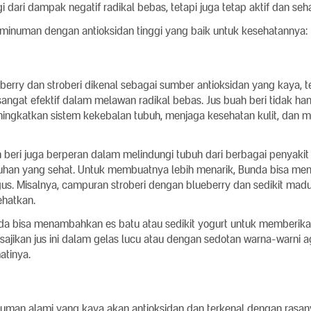
i dari dampak negatif radikal bebas, tetapi juga tetap aktif dan seh
minuman dengan antioksidan tinggi yang baik untuk kesehatannya:
eberry dan stroberi dikenal sebagai sumber antioksidan yang kaya, 
sangat efektif dalam melawan radikal bebas. Jus buah beri tidak hany
ngkatkan sistem kekebalan tubuh, menjaga kesehatan kulit, dan m
h beri juga berperan dalam melindungi tubuh dari berbagai penyakit
an yang sehat. Untuk membuatnya lebih menarik, Bunda bisa m
igus. Misalnya, campuran stroberi dengan blueberry dan sedikit madu
ehatkan.
nda bisa menambahkan es batu atau sedikit yogurt untuk memberika
sajikan jus ini dalam gelas lucu atau dengan sedotan warna-warni a
atinya.
numan alami yang kaya akan antioksidan dan terkenal dengan rasa