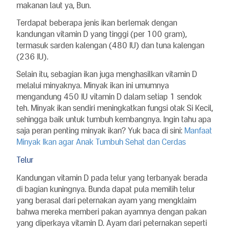
makanan laut ya, Bun.
Terdapat beberapa jenis ikan berlemak dengan
kandungan vitamin D yang tinggi (per 100 gram),
termasuk sarden kalengan (480 IU) dan tuna kalengan
(236 IU).
Selain itu, sebagian ikan juga menghasilkan vitamin D
melalui minyaknya. Minyak ikan ini umumnya
mengandung 450 IU vitamin D dalam setiap 1 sendok
teh. Minyak ikan sendiri meningkatkan fungsi otak Si Kecil,
sehingga baik untuk tumbuh kembangnya. Ingin tahu apa
saja peran penting minyak ikan? Yuk baca di sini:
Manfaat
Minyak Ikan agar Anak Tumbuh Sehat dan Cerdas
Telur
Kandungan vitamin D pada telur yang terbanyak berada
di bagian kuningnya. Bunda dapat pula memilih telur
yang berasal dari peternakan ayam yang mengklaim
bahwa mereka memberi pakan ayamnya dengan pakan
yang diperkaya vitamin D. Ayam dari peternakan seperti