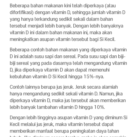
Beberapa bahan makanan kini telah diperkaya (atau
difortifikasi) dengan vitamin D, sehingga jumlah vitamin D
yang hanya terkandung sedikit sekali dalam bahan
tersebut menjadi lebih banyak. Dengan lebih banyaknya
vitamin D ini dalam bahan makanan ini, maka akan
meningkatkan asupan vitamin tersebut bagi Si Kecil.
Beberapa contoh bahan makanan yang diperkaya vitamin
D ini adalah susu sapi dan sereal. Pada susu sapi dan biji-
biji sereal yang pada dasarnya telah mengandung vitamin
D, jika diperkaya vitamin D akan dapat memenuhi
kebutuhan vitamin D Si Kecil hingga 15%-nya.
Contoh lainnya berupa jus jeruk. Jeruk secara alamiah
hanya mengandung sedikit sekali vitamin D. Namun, jika
diperkaya vitamin D, maka jus tersebut akan memberikan
lebih banyak tambahan vitamin D hingga 10%.
Dengan lebih tingginya asupan vitamin D yang diminum Si
Kecil melalui jus jeruk, maka vitamin tersebut dapat
memberikan manfaat berupa peningkatan daya tahan