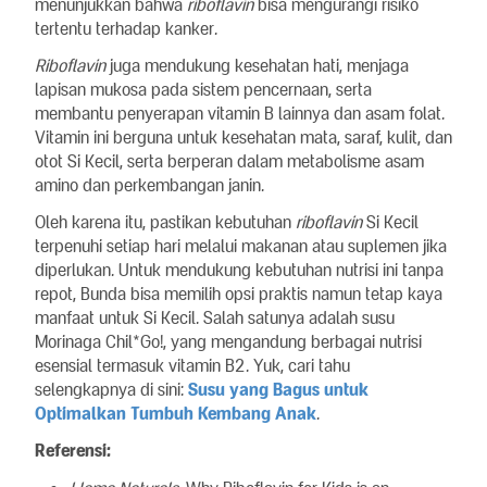
menunjukkan bahwa
riboflavin
bisa mengurangi risiko
tertentu terhadap kanker.
Riboflavin
juga mendukung kesehatan hati, menjaga
lapisan mukosa pada sistem pencernaan, serta
membantu penyerapan vitamin B lainnya dan asam folat.
Vitamin ini berguna untuk kesehatan mata, saraf, kulit, dan
otot Si Kecil, serta berperan dalam metabolisme asam
amino dan perkembangan janin.
Oleh karena itu, pastikan kebutuhan
riboflavin
Si Kecil
terpenuhi setiap hari melalui makanan atau suplemen jika
diperlukan. Untuk mendukung kebutuhan nutrisi ini tanpa
repot, Bunda bisa memilih opsi praktis namun tetap kaya
manfaat untuk Si Kecil. Salah satunya adalah susu
Morinaga Chil*Go!, yang mengandung berbagai nutrisi
esensial termasuk vitamin B2. Yuk, cari tahu
selengkapnya di sini:
Susu yang Bagus untuk
Optimalkan Tumbuh Kembang Anak
.
Referensi: