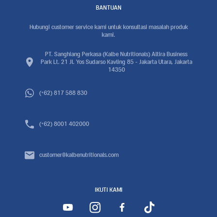
BANTUAN
Hubungi customer service kami untuk konsultasi masalah produk
kami.
PT. Sanghiang Perkasa (Kalbe Nutritionals) Altira Business
Park Lt. 21 Jl. Yos Sudarso Kavling 85 - Jakarta Utara, Jakarta
14350
(+62) 817 588 830
(+62) 8001 402000
customer@kalbenutritionals.com
IKUTI KAMI