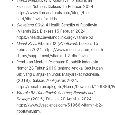
Llama Naturals
. Why Riboflavin for Kids is an
Essential Nutrient. Diakses 15 Februari 2024.
https://www.llamanaturals.com/blogs/the-
herd/riboflavin-for-kids
Cleveland Clinic
. 4 Health Benefits of Riboflavin
(Vitamin B2). Diakses 15 Februari 2024.
https://health.clevelandclinic.org/vitamin-b2
Mount Sinai
. Vitamin B2 (
Riboflavin
). Diakses 15
Februari 2024. https://www.mountsinai.org/health-
library/supplement/vitamin-b2-riboflavin
Peraturan Menteri Kesehatan Republik Indonesia
Nomor 28 Tahun 2019 tentang Angka Kecukupan
Gizi yang Dianjurkan untuk Masyarakat Indonesia.
(2019). Diakses 20 Agustus 2024.
https://peraturan.bpk.go.id/Home/Download/1298
Vitamin B2 (Riboflavin): Sources, Benefits and
Dosage
. (2015). Diakses 20 Agustus 2024.
https://www.livescience.com/51966-vitamin-b2-
riboflavin.html