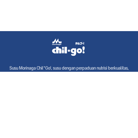
Susu Morinaga Chil*Go!, susu dengan perpaduan nutrisi berkualitas,
serat pangan, berbagai vitamin dan mineral untuk mendukung daya
tahan tubuh serta tumbuh kembang Anak sesuai tahap Usianya.
GRUP
KALBE Nutrisionalis
Morinaga Soya
Nutrive Benecol