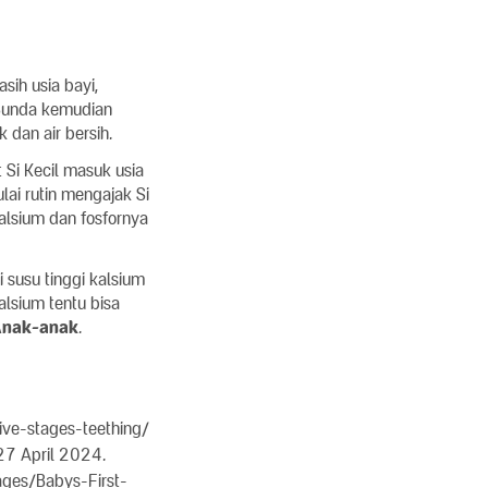
sih usia bayi,
Bunda kemudian
 dan air bersih.
 Si Kecil masuk usia
lai rutin mengajak Si
kalsium dan fosfornya
 susu tinggi kalsium
lsium tentu bisa
 Anak-anak
.
five-stages-teething/
27 April 2024.
ages/Babys-First-