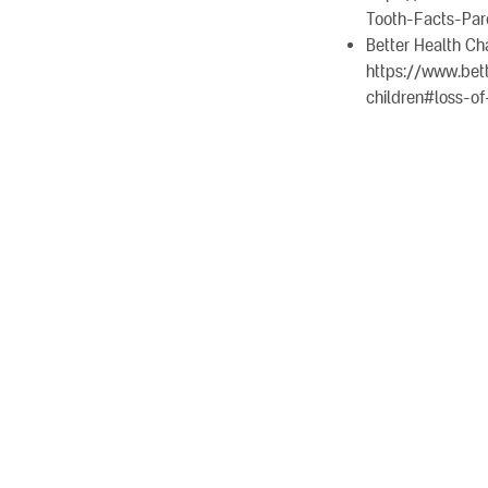
Tooth-Facts-Pa
Better Health Ch
https://www.bett
children#loss-o