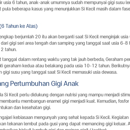
ir usia 6 tahun, anak-anak umumnya sudah mempunyai gigi susu le
at pula beberapa kasus yang menunjukkan Si Kecil masih dalam fas
(6 Tahun ke Atas)
lengkap berjumlah 20 itu akan berganti saat Si Kecil menginjak usia 
i dari gigi seri area tengah dan samping yang tanggal saat usia 6-8
12 tahun.
ut tanggal dalam rentang waktu yang tak jauh berbeda, Geraham p
kuti geraham kedua atau belakang pada usia 10-12 tahun. Berikutny
gigi susu yang tanggal saat Si Kecil memasuki usia dewasa.
ang Pertumbuhan Gigi Anak
a Si Kecil perlu didukung dengan nutrisi yang mampu menjadi stimu
membantu membangun enamel gigi menjadi kuat. Kemudian, fosfor 
tukan dan kesehatan gigi.
gajari kebiasaan mengunyah yang sehat kepada Si Kecil. Kegiatan
 tekanan lembut pada gusi yang dapat memancing gigi keluar. Akt