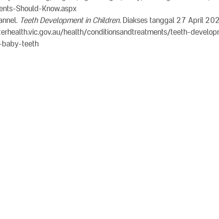
rents-Should-Know.aspx
annel.
Teeth Development in Children.
Diakses tanggal 27 April 20
erhealth.vic.gov.au/health/conditionsandtreatments/teeth-develop
f-baby-teeth