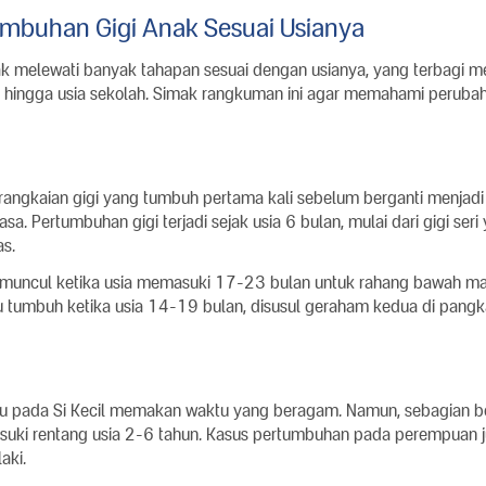
mbuhan Gigi Anak Sesuai Usianya
k melewati banyak tahapan sesuai dengan usianya, yang terbagi me
ita, hingga usia sekolah. Simak rangkuman ini agar memahami perub
rangkaian gigi yang tumbuh pertama kali sebelum berganti menjadi 
a. Pertumbuhan gigi terjadi sejak usia 6 bulan, mulai dari gigi seri
s.
g muncul ketika usia memasuki 17-23 bulan untuk rahang bawah ma
 tumbuh ketika usia 14-19 bulan, disusul geraham kedua di pangkal
u pada Si Kecil memakan waktu yang beragam. Namun, sebagian be
uki rentang usia 2-6 tahun. Kasus pertumbuhan pada perempuan j
laki.