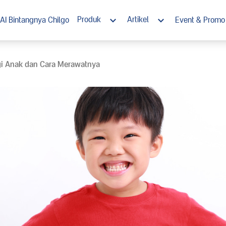
Produk
Artikel
AI Bintangnya Chilgo
Event & Promo
Morinaga Chil*Go! 1+
Nutrisi
i Anak dan Cara Merawatnya
Morinaga Chil*Go! 3+
Tumbuh Kembang
Morinaga Chil*Go! Susu Cair Steril
Stimulasi
Ramadan
Resep Enak Bernutrisi
Chil*Go! Rewards Club