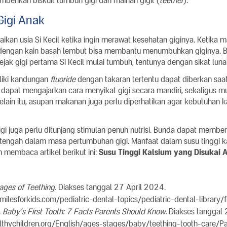
berikan biskuit tumbuh gigi dan mainan gigit (
teether
).
Gigi Anak
kan usia Si Kecil ketika ingin merawat kesehatan giginya. Ketika ma
 dengan kain basah lembut bisa membantu menumbuhkan giginya. 
ejak gigi pertama Si Kecil mulai tumbuh, tentunya dengan sikat lunak
liki kandungan
fluoride
dengan takaran tertentu dapat diberkan saat
dapat mengajarkan cara menyikat gigi secara mandiri, sekaligus mu
 Selain itu, asupan makanan juga perlu diperhatikan agar kebutuhan 
i juga perlu ditunjang stimulan penuh nutrisi. Bunda dapat memberi
 tengah dalam masa pertumbuhan gigi. Manfaat dalam susu tinggi ka
 membaca artikel berikut ini:
Susu Tinggi Kalsium yang Disukai
ages of Teething.
Diakses tanggal 27 April 2024.
smilesforkids.com/pediatric-dental-topics/pediatric-dental-library/
.
Baby’s First Tooth: 7 Facts Parents Should Know.
Diakses tanggal 
lthychildren.org/English/ages-stages/baby/teething-tooth-care/P